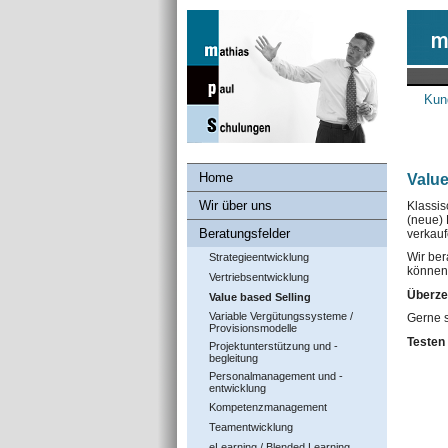
Kun
Home
Value
Wir über uns
Klassis
(neue) 
Beratungsfelder
verkauf
Wir ber
Strategieentwicklung
können
Vertriebsentwicklung
Überze
Value based Selling
Variable Vergütungssysteme /
Gerne s
Provisionsmodelle
Testen
Projektunterstützung und -
begleitung
Personalmanagement und -
entwicklung
Kompetenzmanagement
Teamentwicklung
eLearning / Blended Learning